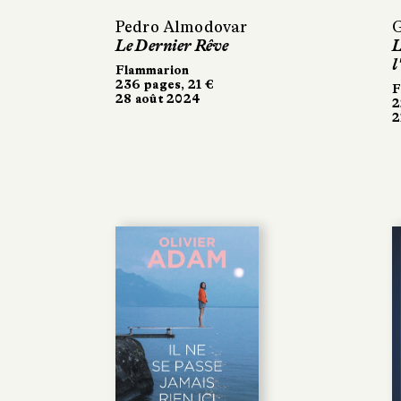
Pedro Almodovar
G
Le Dernier Rêve
L
l
Flammarion
236 pages, 21 €
F
28 août 2024
2
2