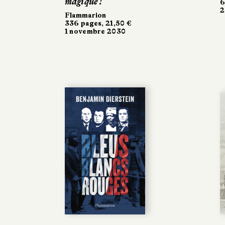
magique !
6
2
Flammarion
336 pages, 21,50 €
1 novembre 2030