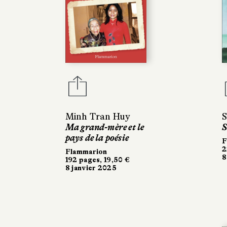
Minh Tran Huy
S
Ma grand-mère et le
S
pays de la poésie
F
2
Flammarion
8
192 pages, 19,50 €
8 janvier 2025