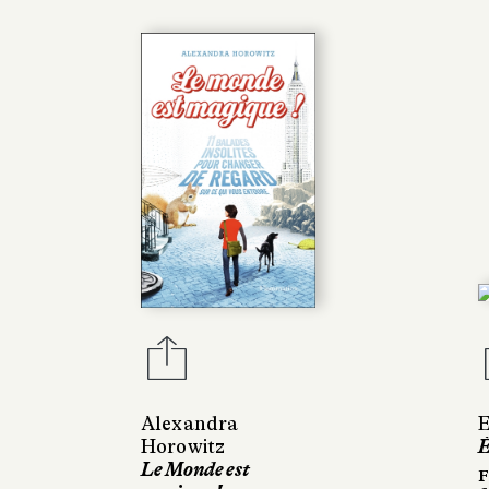
Alexandra
E
Horowitz
È
Le Monde est
F