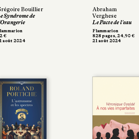
régoire Bouillier
Abraham
e Syndrome de
Verghese
'Orangerie
Le Pacte de l'eau
lammarion
Flammarion
2 €
828 pages, 24,90 €
1 août 2024
21 août 2024