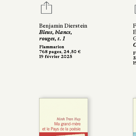
Benjamin Dierstein
F
Bleus, blancs,
É
rouges, t. 1
G
O
Flammarion
768 pages, 24,50 €
F
19 février 2025
3
1