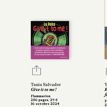
Tania Salvador
Y
Give it to me !
R
f
Flammarion
256 pages, 29 €
F
16 octobre 2024
2