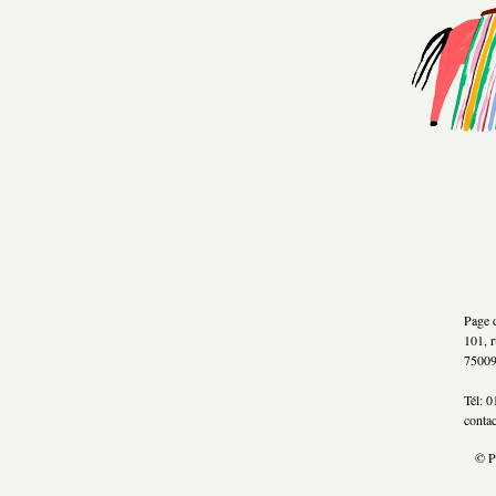
Page d
101, r
75009
Tél: 0
conta
© P