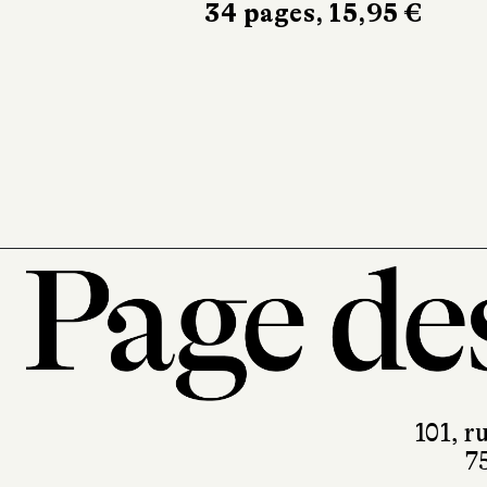
34 pages, 15,95 €
maison
Éditions de La
Martinière
256 pages, 35 €
101, r
7