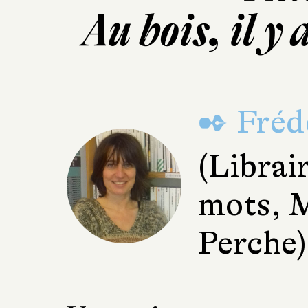
Au bois, il y
✒ Fréd
(Librai
mots, 
Perche)