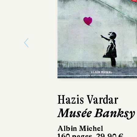
Previous
Hazis Vardar
Antoine
Musée Banksy
Le Musé
contrad
Albin Michel
160 pages, 29,90 €